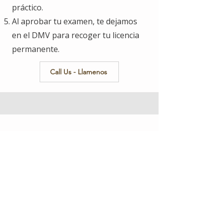
práctico.
Al aprobar tu examen, te dejamos
en el DMV para recoger tu licencia
permanente.
Call Us - Llamenos
Administrative
Hearings
"If your driving privilege is suspended or
revoked, you may be eligible to apply for a
hardship license or reinstatement"